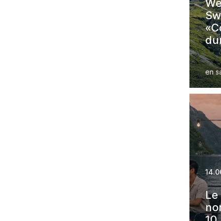
We
Sw
«C
dur
Em
pr
en s
14.0
Le 
non
10 