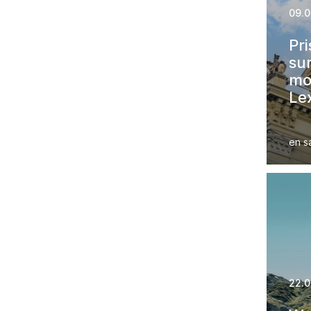
09.0
Pri
sur
mod
Lex
en s
22.0