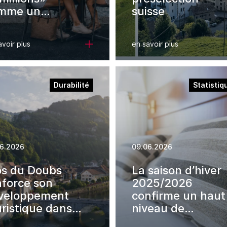
mme un
suisse
ndat de
bilité
avoir plus
en savoir plus
Durabilité
Statistiq
6.2026
09.06.2026
os du Doubs
La saison d’hiver
nforce son
2025/2026
veloppement
confirme un haut
uristique dans
niveau de
 cadre de
fréquentation