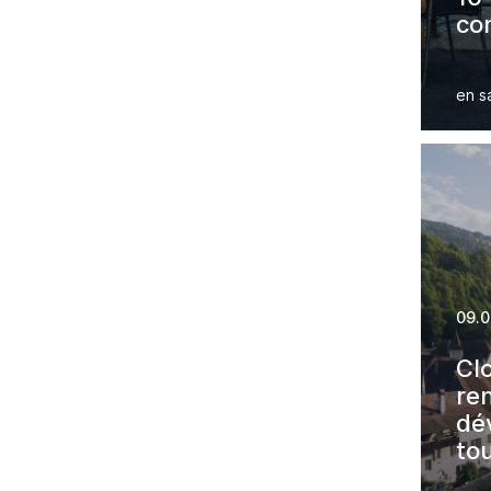
co
ma
sta
en s
09.0
Cl
re
dé
to
le