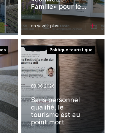
Familie» pour les
membres de la
FST
en savoir plus
ues
Politique touristique
03.06.2026
Sans personnel
qualifié, le
tourisme est au
point mort