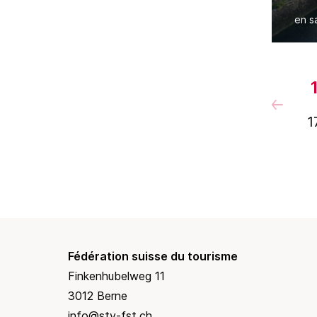
Sw
en s
De
1
Fédération suisse du tourisme
Finkenhubelweg 11
3012 Berne
info@stv-fst.ch