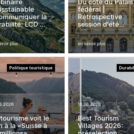
binaire
Du côté du Palais
isstainable
fédéral |
ommuniquer la
Rétrospective
abilité: LCD et
session d'été
pCo en
2026
atique»
avoir plus
en savoir plus
Politique touristique
Durabil
6.2026
10.06.2026
tourisme voit le
Best Tourism
 à la «Suisse à
Villages 2026:
millions»
préselection