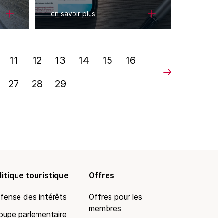
en savoir plus
11
12
13
14
15
16
27
28
29
litique touristique
Offres
fense des intérêts
Offres pour les
membres
oupe parlementaire