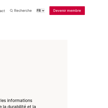
Recherche
FR
Devenir membre
act
Actualités
Médias
Publications
Inscription
newsletter
 les informations
la durabilité et la