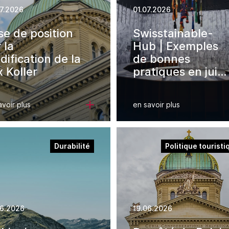
7.2026
01.07.2026
se de position
Swisstainable-
 la
Hub | Exemples
ification de la
de bonnes
 Koller
pratiques en juin
2026
avoir plus
en savoir plus
Durabilité
Politique touristi
6.2026
19.06.2026