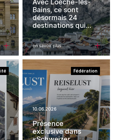
Avec Loèche-les-
Bains, ce sont
désormais 24
destinations qui
sont classées
Swisstainable
en savoir plus
Destination
ité
Fédération
10.06.2026
Présence
exclusive dans
«Schweizer