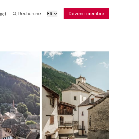
Recherche
FR
Devenir membre
act
Actualités
Médias
Publications
Inscription
newsletter