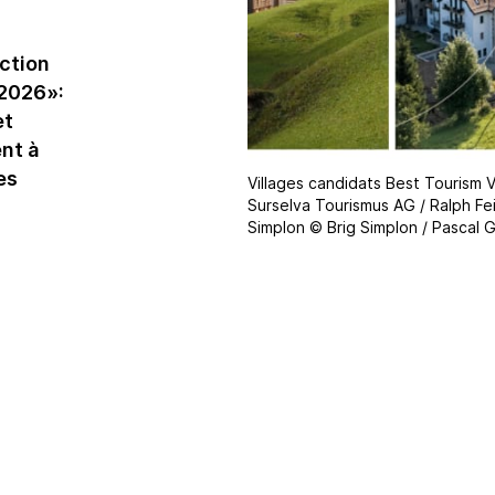
en durabilité
Hébergement
Législations
Restauration
ection
durabilité
 2026»:
et
Instruments de
promotion de la
nt à
durabilité
es
Villages candidats Best Tourism 
Surselva Tourismus AG / Ralph Fe
Notations et
Simplon © Brig Simplon / Pascal 
rapports
Prix de la durabilité
Produits et
services