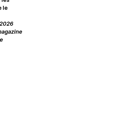
 le
i 2026
magazine
de