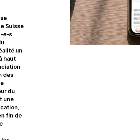
en durabilité
Hébergement
Législations
Restauration
 se
durabilité
de Suisse
t-e-s
Instruments de
promotion de la
du
durabilité
alité un
à haut
Notations et
nciation
rapports
on des
Prix de la durabilité
ne
Produits et
eur du
services
ut une
ication,
en fin de
e
 les