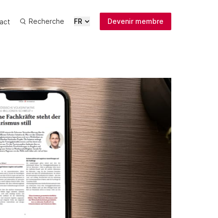
Recherche
FR
Devenir membre
act
Actualités
Médias
Publications
Inscription
newsletter