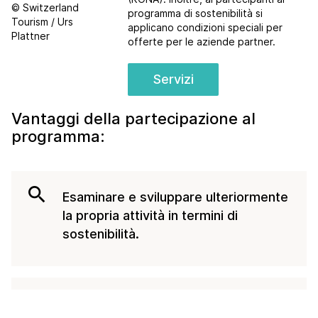
© Switzerland
programma di sostenibilità si
Tourism / Urs
applicano condizioni speciali per
Plattner
offerte per le aziende partner
.
Servizi
Vantaggi della partecipazione al
programma:
search
Esaminare e sviluppare ulteriormente
la propria attività in termini di
sostenibilità.
trending_up
Aumentare l'attrattiva per il mercato