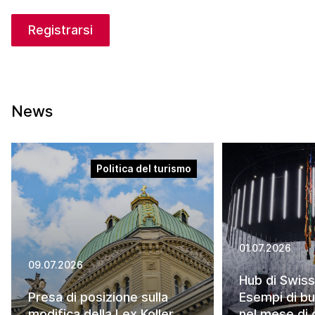
Registrarsi
News
Politica del turismo
01.07.2026
09.07.2026
Hub di Swiss
Presa di posizione sulla
Esempi di bu
modifica della Lex Koller
nel mese di