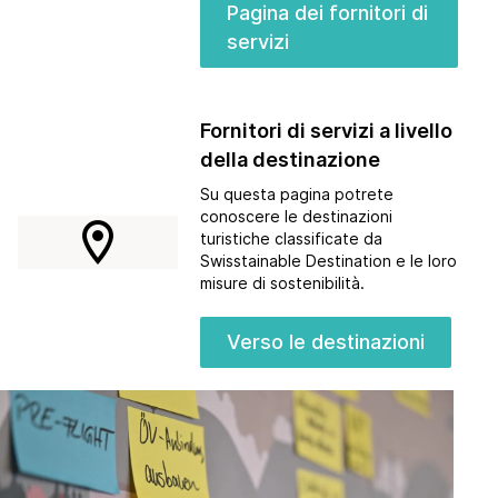
Pagina dei fornitori di
servizi
Fornitori di servizi a livello
della destinazione
Su questa pagina potrete
conoscere le destinazioni
location_on
turistiche classificate da
Swisstainable Destination e le loro
misure di sostenibilità.
Verso le destinazioni