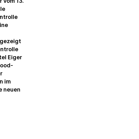
r vom 13.
le
ntrolle
ine
fgezeigt
ntrolle
el Eiger
Good-
r
n im
e neuen
.