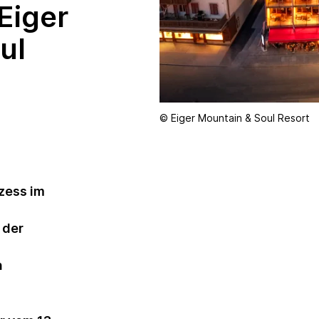
 Eiger
Nachhaltigkeitsveranstaltungen
ul
Produkte und
Dienstleistungen
Ratings und
Reportings
© Eiger Mountain & Soul Resort
Studien und
Publikationen
Weiterbildung in
der Nachhaltigkeit
ozess im
 der
n