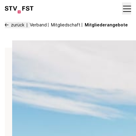
zurück
Verband
〡
Mitgliedschaft
〡
Mitgliederangebote
〡