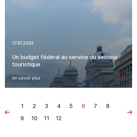
17.01.2025
Un budget fédéral au service du secteur
touristique
en savoir plus
1
2
3
4
5
6
7
8
9
10
11
12