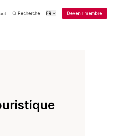
Recherche
FR
Devenir membre
act
Actualités
Médias
Publications
Inscription
newsletter
ouristique