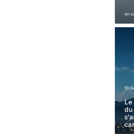
pe
d’é
en s
ch
d’a
co
col
tra
10.0
Le
du
s'a
ca
fav