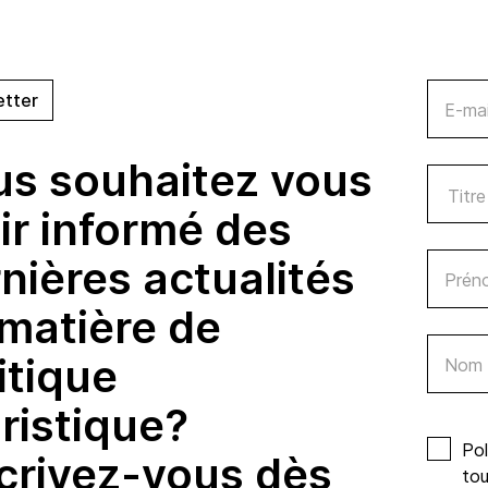
etter
E-mai
us souhaitez vous
ir informé des
nières actualités
Prén
matière de
itique
Nom d
ristique?
Pol
crivez-vous dès
tou