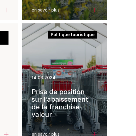
secteur
en savoir plus
touristique
Politique touristique
s
14.03.2024
Prise de position
sur l'abaissement
de la franchise-
valeur
ur
s
on
en savoir plus