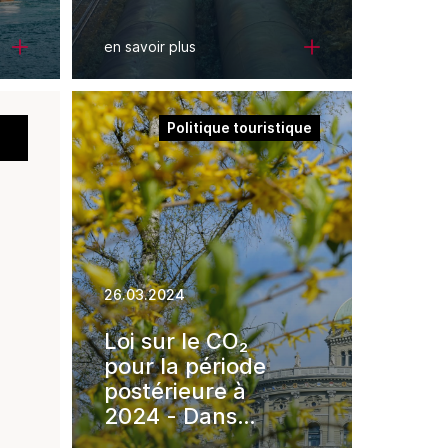
géoinformation;
cadastre des
en savoir plus
conduites Suisse
(CCCH)
Politique touristique
26.03.2024
Loi sur le CO₂
pour la période
postérieure à
2024 - Dans
l'intérêt du