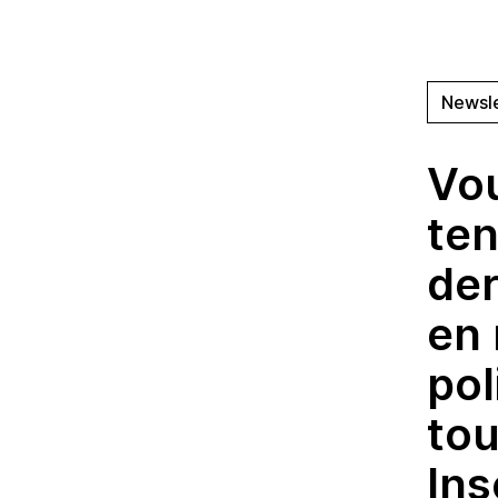
Newsl
Vo
ten
der
en 
pol
tou
Ins