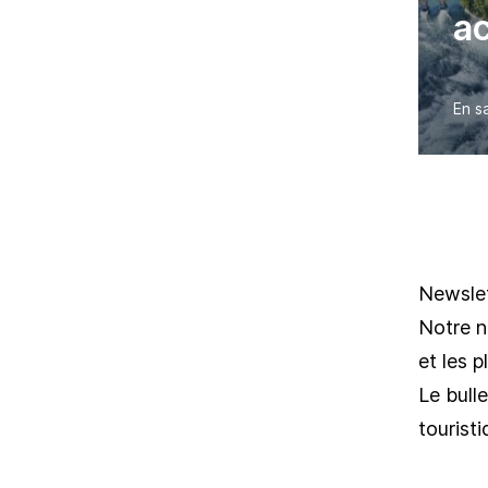
ac
En s
Newsle
Notre n
et les 
Le bulle
tourist