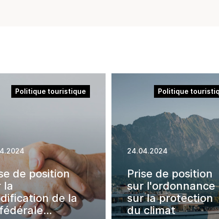
en durabilité
Hébergement
Législations
Restauration
durabilité
Instruments de
promotion de la
durabilité
Politique touristique
Politique touristi
Notations et
rapports
Prix de la durabilité
Produits et
04.2024
24.04.2024
services
se de position
Prise de position
 la
sur l'ordonnance
ification de la
sur la protection
 fédérale
du climat