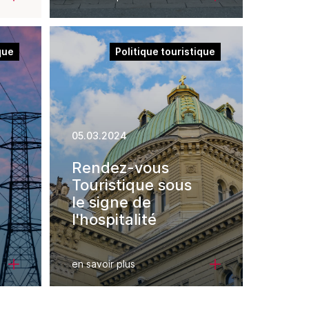
e
que
Politique touristique
05.03.2024
Rendez-vous
Touristique sous
le signe de
l'hospitalité
en savoir plus