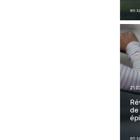
sur
en s
21.0
Rév
de 
ép
en s