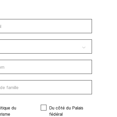
l
om
e famille
itique du
Du côté du Palais
risme
fédéral