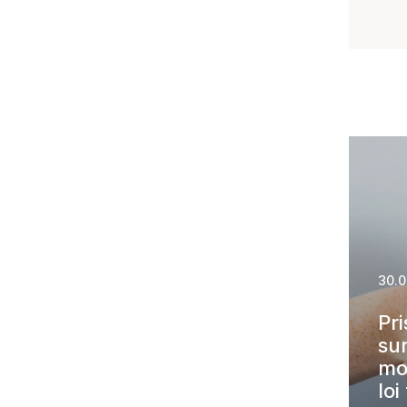
30.
Pri
sur
mod
loi