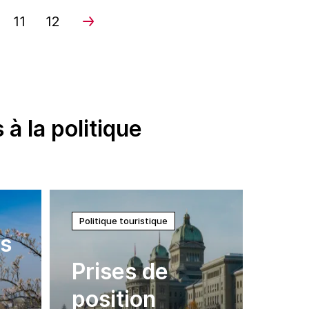
11
12
à la politique
Politique touristique
ns
Prises de
n
position