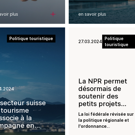
rmettant
tendre le
avoir plus
en savoir plus
amp
pplication de la
nvention
lective de
Politique touristique
Politique
27.03.2024
touristique
vail
La NPR permet
désormais de
4.2024
soutenir des
 secteur suisse
petits projets
 tourisme
d'infrastructure
La loi fédérale révisée sur
ssocie à la
avec des
la politique régionale et
mpagne en
contributions à
l'ordonnance
eur de la loi
correspondante entreront
fonds perdu.