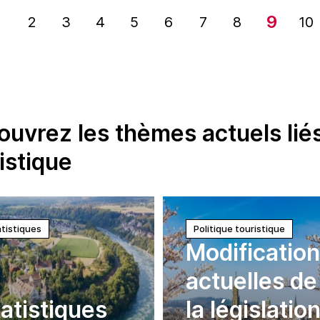
bains
9
1
2
3
4
5
6
7
8
10
uvrez les thèmes actuels liés 
istique
tistiques
Politique touristique
Modificatio
actuelles de
atistiques
la législatio