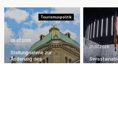
Tourismuspolitik
09.07.2026
01.07.2026
Stellungnahme zur
Änderung des
Swisstainab
Bundesgesetzes über den
Practice-Bei
Erwerb von Grundstücken
2026
durch Personen im Ausland
mehr erfahren
mehr erfahren
Alle anzeigen