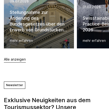
09.07.2026
01.07.2026
Stellungnahme zur
Änderung des
Swisstainab
Bundesgesetzes über den
Practice-Bei
Erwerb von Grundstücken
2026
durch Personen im Ausland
mehr erfahren
mehr erfahren
Alle anzeigen
Newsletter
Exklusive Neuigkeiten aus dem
Tourismussektor? Unsere