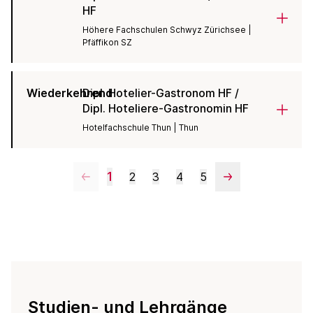
HF
Höhere Fachschulen Schwyz Zürichsee |
Pfäffikon SZ
Wiederkehrend
Dipl. Hotelier-Gastronom HF /
Dipl. Hoteliere-Gastronomin HF
Hotelfachschule Thun | Thun
1
2
3
4
5
Studien- und Lehrgänge