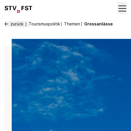
zurück
Tourismuspolitik
〡
Themen
〡
Grossanlässe
〡