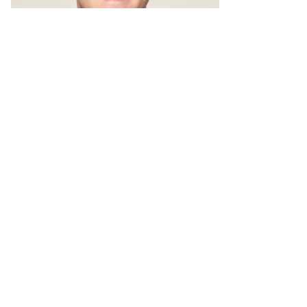
Samuel Huber
Leiter Politik
+41 31 307 47 57
samuel.huber@stv-fst.ch