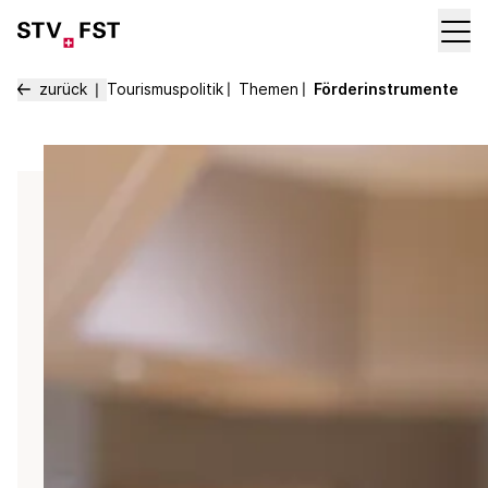
zurück
Tourismuspolitik
〡
Themen
〡
Förderinstrumente
〡