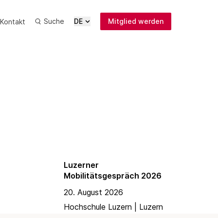
Suche
DE
Mitglied werden
Kontakt
News
Medien
ung
Publikationen
Anmeldung
Newsletter
nikation
Luzerner
Mobilitätsgespräch 2026
20. August 2026
Hochschule Luzern | Luzern