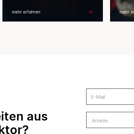
mehr erfahren
mehr e
E-Mail
iten aus
ktor?