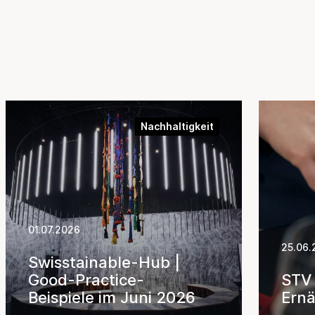
Nachhaltigkeitsveranstaltungen
Produkte und
Dienstleistungen
Ratings und
Reportings
Nachhaltigkeit
Studien und
Publikationen
Weiterbildung in
der Nachhaltigkeit
01.07.2026
25.06.
Swisstainable-Hub |
Good-Practice-
STV 
Beispiele im Juni 2026
Ernä