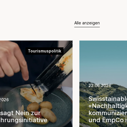
Alle anzeigen
Tourismuspolitik
22.06.2026
Swisstainab
2026
«Nachhaltigk
sagt Nein zur
kommunizie
hrungsinitiative
und EmpCo i