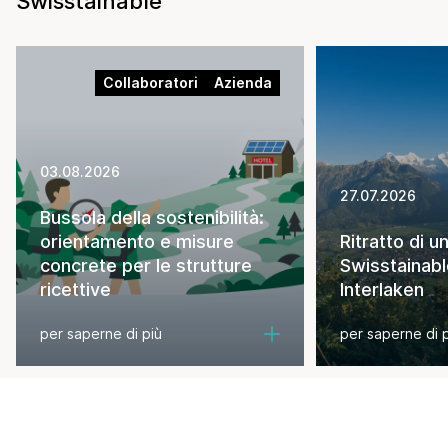
Swisstainable
Collaboratori
Azienda
03.08.2026
27.07.2026
Bussola della sostenibilità:
orientamento e misure
Ritratto di u
concrete per le strutture
Swisstainabl
ricettive
Interlaken
per saperne di più
per saperne di 
altre pubblicazioni