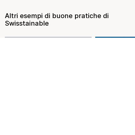
Altri esempi di buone pratiche di
Swisstainable
Collaboratori
Azienda
03.08.2026
27.07.2026
Bussola della sostenibilità:
orientamento e misure
Ritratto di u
concrete per le strutture
Swisstainabl
ricettive
Interlaken
per saperne di più
per saperne di 