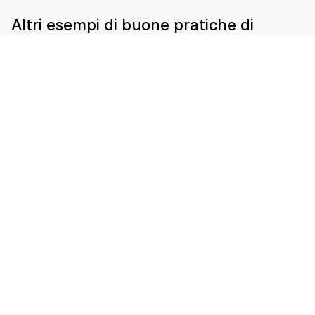
Altri esempi di buone pratiche di
Swisstainable
Collaboratori
Azienda
03.08.2026
27.07.2026
Bussola della sostenibilità:
orientamento e misure
Ritratto di u
concrete per le strutture
Swisstainabl
ricettive
Interlaken
per saperne di più
per saperne di 