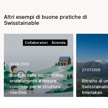
Altri esempi di buone pratiche di
Swisstainable
Collaboratori
Azienda
03.08.2026
27.07.2026
Bussola della sostenibilità:
orientamento e misure
Ritratto di u
concrete per le strutture
Swisstainabl
ricettive
Interlaken
per saperne di più
per saperne di 