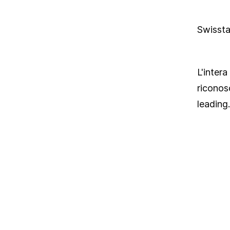
Swisstai
L'inter
riconosc
leading.