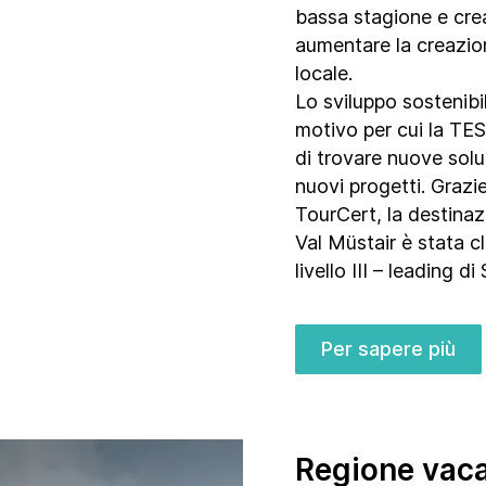
bassa stagione e crea
aumentare la creazio
locale.
Lo sviluppo sostenibi
motivo per cui la T
di trovare nuove solu
nuovi progetti. Grazie
TourCert
, la destin
Val Müstair è stata c
livello III – leading d
Per sapere più
Regione vaca