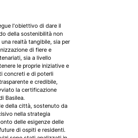
ue l'obiettivo di dare il
o della sostenibilità non
una realtà tangibile, sia per
ganizzazione di fiere e
enariati, sia a livello
tenere le proprie iniziative e
ti concreti e di poterli
rasparente e credibile,
viato la certificazione
di Basilea.
le della città, sostenuto da
cisivo nella strategia
conto delle esigenze delle
uture di ospiti e residenti.
rvizi sono stati analizzati in