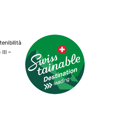
tenibilità
III –