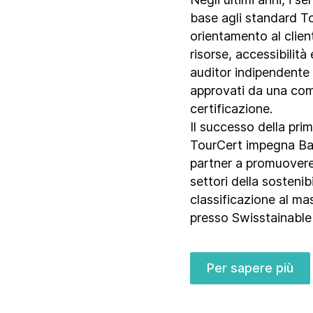
base agli standard Tou
orientamento al clien
risorse, accessibilità 
auditor indipendente
approvati da una comm
certificazione.
Il successo della pri
TourCert impegna Bas
partner a promuovere l
settori della sostenib
classificazione al mas
presso Swisstainable
Per sapere più