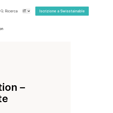
Ricerca
IT
Iscrizione a Swisstainable
on
Ultime
Media
Pubblicazioni
Iscrizione
newsletter
ion –
te