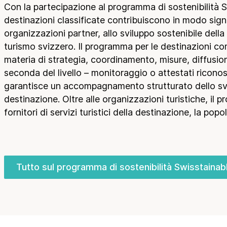
Settore della
Con la partecipazione al programma di sostenibilità S
Legislazioni in
ristorazione
materia di
destinazioni classificate contribuiscono in modo signif
sostenibilità
organizzazioni partner, allo sviluppo sostenibile della
turismo svizzero. Il programma per le destinazioni co
Premi di
materia di strategia, coordinamento, misure, diffusi
sostenibilità
seconda del livello – monitoraggio o attestati riconos
Prodotti e servizi
garantisce un accompagnamento strutturato dello svi
Rating e rapporti
destinazione. Oltre alle organizzazioni turistiche, il 
fornitori di servizi turistici della destinazione, la popo
Strumenti di
promozione della
sostenibilità
Studi e
Tutto sul programma di sostenibilità Swisstainab
pubblicazioni