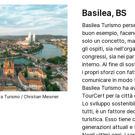
Basilea, BS
Basilea Turismo perseg
buon esempio, facend
solo un concetto, ma 
gli ospiti, sia nell'or
congressi, sia nei part
interno. Al fine di sos
i propri sforzi con fat
comunicare in modo t
Basilea Turismo ha av
TourCert
per la città 
a Turismo / Christian Meixner
Lo sviluppo sostenibi
tutti, è un fattore de
turistica. Esso tiene 
generazioni attuali e f
Negli ultimi anni, i se