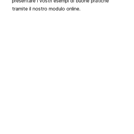
presentare i vostri esempi di buone pratiche
tramite il nostro
modulo online
.
Attualità
Politica del turismo
01.07.2026
09.07.2026
Hub di Swiss
Presa di posizione sulla
Esempi di bu
modifica della Lex Koller
nel mese di