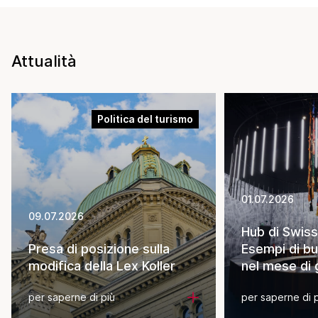
Attualità
Politica del turismo
01.07.2026
09.07.2026
Hub di Swiss
Presa di posizione sulla
Esempi di bu
modifica della Lex Koller
nel mese di
per saperne di più
per saperne di 