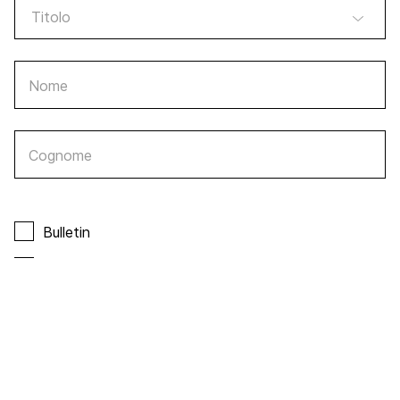
Nome
Cognome
Bulletin
Sostenibilità
Tourismuspolitik
Fokus Bundeshaus