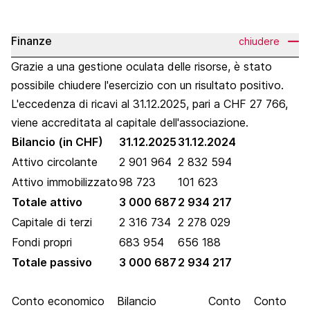
Finanze
chiudere
Grazie a una gestione oculata delle risorse, è stato
possibile chiudere l'esercizio con un risultato positivo.
L'eccedenza di ricavi al 31.12.2025, pari a CHF 27 766,
viene accreditata al capitale dell'associazione.
Bilancio (in CHF)
31.12.2025
31.12.2024
Attivo circolante
2 901 964
2 832 594
Attivo immobilizzato
98 723
101 623
Totale attivo
3 000 687
2 934 217
Capitale di terzi
2 316 734
2 278 029
Fondi propri
683 954
656 188
Totale passivo
3 000 687
2 934 217
Conto economico
Bilancio
Conto
Conto