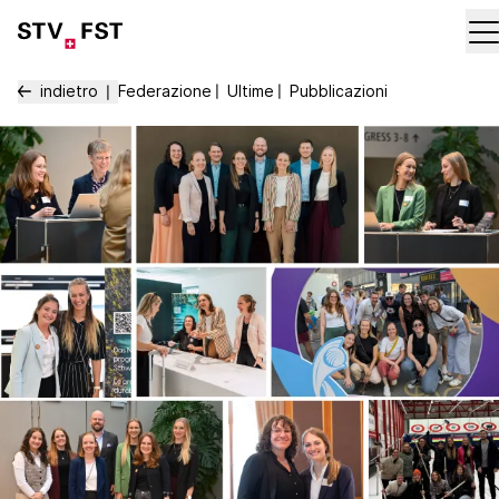
indietro
Federazione
〡
Ultime
〡
Pubblicazioni
〡