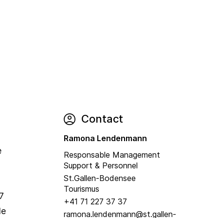
Contact
Ramona Lendenmann
e
Responsable Management
Support & Personnel
St.Gallen-Bodensee
Tourismus
7
+41 71 227 37 37
de
ramona.lendenmann@st.gallen-