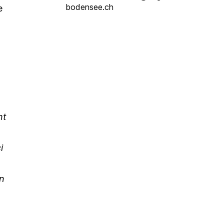
bodensee.ch
e
nt
i
e
in