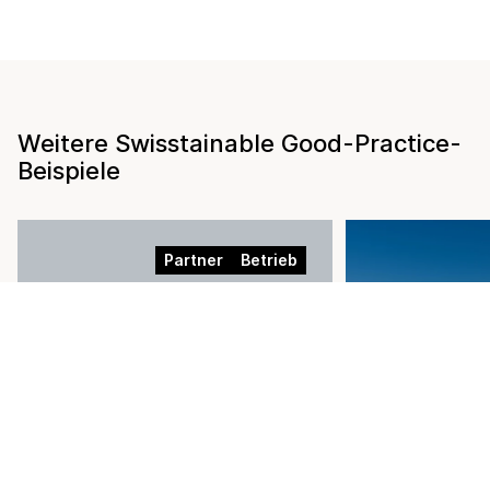
Weitere Swisstainable Good-Practice-
Beispiele
Partner
Betrieb
03.08.2026
Kompass Nachhaltigkeit:
27.07.2026
Orientierung und konkrete
Massnahmen für
Swisstainabl
Beherbergungsbetriebe
Portrait: Int