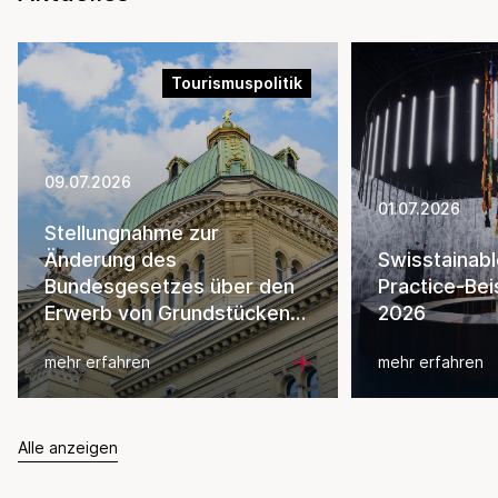
Tourismuspolitik
09.07.2026
01.07.2026
Stellungnahme zur
Änderung des
Swisstainab
Bundesgesetzes über den
Practice-Bei
Erwerb von Grundstücken
2026
durch Personen im Ausland
mehr erfahren
mehr erfahren
Alle anzeigen