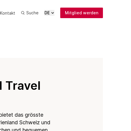
Suche
DE
Mitglied werden
Kontakt
News
Medien
ung
Publikationen
Anmeldung
Newsletter
 Travel
nikation
bietet das grösste
ienland Schweiz und
fachen und bequemen