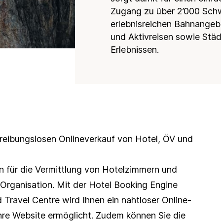
Zugang zu über 2’000 Schw
Nachhaltigkeitsveranstaltungen
erlebnisreichen Bahnangebo
Produkte und
und Aktivreisen sowie Städ
Dienstleistungen
Erlebnissen.
Ratings und
Reportings
Studien und
Publikationen
Weiterbildung in
der Nachhaltigkeit
n reibungslosen Onlineverkauf von Hotel, ÖV und
 für die Vermittlung von Hotelzimmern und 
Packages Ihrer Destination oder Organisation. Mit der Hotel Booking Engine 
 Travel Centre wird Ihnen ein nahtloser Online-
Ihre Website ermöglicht. Zudem können Sie die 