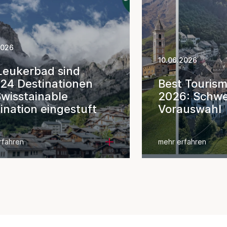
2026
10.06.2026
Leukerbad sind
24 Destinationen
Best Tourism
Swisstainable
2026: Schwe
ination eingestuft
Vorauswahl
rfahren
mehr erfahren