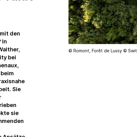
Nachhaltigkeitsveranstaltungen
Produkte und
Dienstleistungen
mit den
Ratings und
 In
Reportings
alther,
© Romont, Forêt de Lussy © Swit
Studien und
ty bei
Publikationen
henaux,
 beim
Weiterbildung in
raxisnahe
der Nachhaltigkeit
beit. Sie
r
rieben
kte sie
nehmenden
e Ansätze