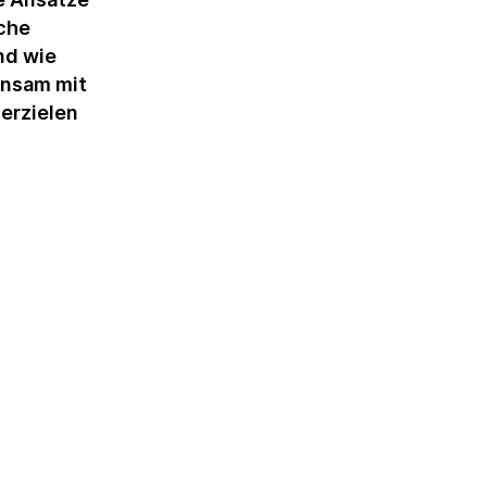
lche
nd wie
insam mit
erzielen