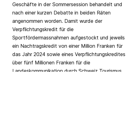
Geschäfte in der Sommersession behandelt und
nach einer kurzen Debatte in beiden Räten
angenommen worden. Damit wurde der
Verpflichtungskredit für die
Sportfördermassnahmen aufgestockt und jeweils
ein Nachtragskredit von einer Million Franken für
das Jahr 2024 sowie eines Verpflichtungskredites
über fünf Millionen Franken für die
Landeskommunikation durch Schweiz Tourismus
und die öV-Ticketintegration verabschiedet. Die
Motion der WBK-S wurde entsprechend hinfällig.
Angesichts der angespannten Bundesfinanzen
haben die Räte jedoch eine Änderung an der
ursprünglichen Forderung angebracht. Der
Nachtragskredit 2024 über eine Million Franken
für die Landeskommunikation muss innerhalb der
Standortförderung kompensiert werden und die