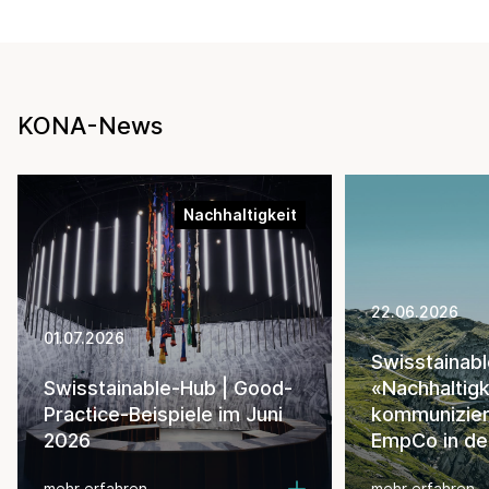
KONA-News
Nachhaltigkeit
22.06.2026
01.07.2026
Swisstainab
Swisstainable-Hub | Good-
«Nachhaltigk
Practice-Beispiele im Juni
kommunizie
2026
EmpCo in de
mehr erfahren
mehr erfahren