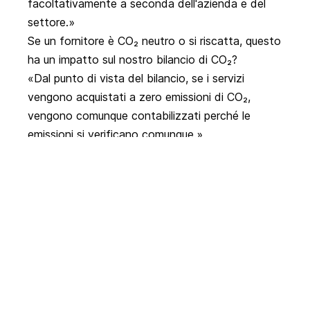
facoltativamente a seconda dell'azienda e del
settore.
Se un fornitore è CO₂ neutro o si riscatta, questo
ha un impatto sul nostro bilancio di CO₂?
Dal punto di vista del bilancio, se i servizi
vengono acquistati a zero emissioni di CO₂,
vengono comunque contabilizzati perché le
emissioni si verificano comunque.
Come si può calcolare la riduzione di CO₂ degli
ospiti? Ad esempio, confrontando il viaggio con i
mezzi pubblici rispetto all'auto.
Ci sono calcolatori di CO₂ su diversi siti web,
dove sono memorizzati i valori medi. Questo è
certamente sufficiente per una prima stima.
Esiste un sito in cui vengono pubblicati gli
obiettivi climatici di un cantone o di un comune?
In linea di principio, ci si può basare sui siti dei