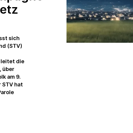
etz
Nachhaltigkeitsveranstaltungen
Produkte und
Dienstleistungen
Ratings und
sst sich
Reportings
nd (STV)
Studien und
leitet die
Publikationen
 über
Weiterbildung in
lk am 9.
der Nachhaltigkeit
r STV hat
Parole