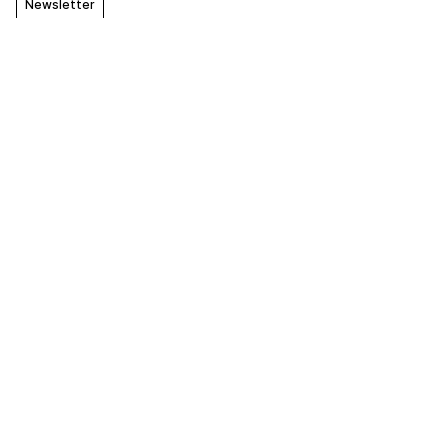
Newsletter
Exklusive Neuigkeiten aus dem
Tourismussektor? Unsere
Newsletter abonnieren!
E-Mail
Vorname
Nachname