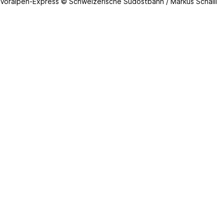
Voralpen-Express © Schweizerische Südostbahn / Markus Schälli