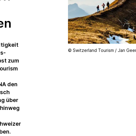
Nachhaltigkeitsveranstaltungen
en
Produkte und
Dienstleistungen
Ratings und
Reportings
tigkeit
© Switzerland Tourism / Jan Gee
s-
Studien und
bst zum
Publikationen
Tourism
Weiterbildung in
der Nachhaltigkeit
NA den
usch
ng über
 hinweg
chweizer
ben.