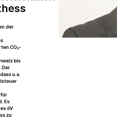
thess
Nachhaltigkeitsveranstaltungen
Produkte und
Dienstleistungen
en der
Ratings und
Reportings
es
rten CO₂-
Studien und
Publikationen
hweiz bis
Weiterbildung in
. Der
der Nachhaltigkeit
dass u.a.
lsteuer
 für
d. Es
des öV
ss zu