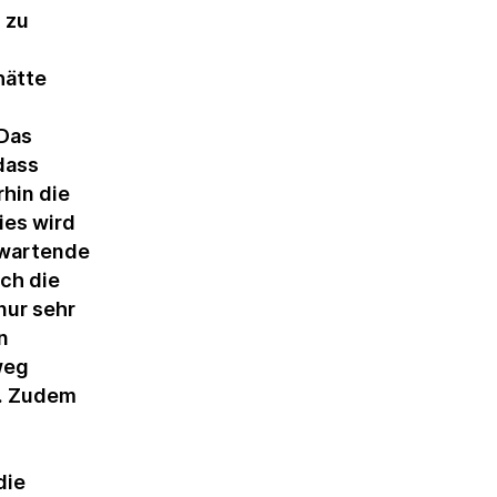
 zu
hätte
 Das
dass
hin die
ies wird
rwartende
ch die
nur sehr
n
weg
n. Zudem
die