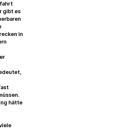
fahrt
r gibt es
uerbaren
e
recken in
ern
er
edeutet,
fast
 müssen.
ung hätte
viele