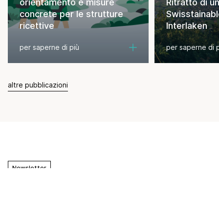
orientamento e misure
Ritratto di u
concrete per le strutture
Swisstainabl
ricettive
Interlaken
per saperne di più
per saperne di 
altre pubblicazioni
Newsletter
Notizie esclusive dal settore
turistico? Abbona alle nostre