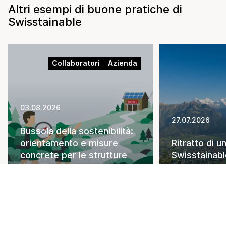
Altri esempi di buone pratiche di
Swisstainable
Collaboratori
Azienda
03.08.2026
27.07.2026
Bussola della sostenibilità:
orientamento e misure
Ritratto di u
concrete per le strutture
Swisstainabl
ricettive
Interlaken
per saperne di più
per saperne di 