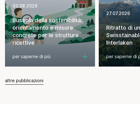
03.08.2026
27.07.2026
Bussola della sostenibilità:
orientamento e misure
Ritratto di u
concrete per le strutture
Swisstainabl
ricettive
Interlaken
per saperne di più
per saperne di 
altre pubblicazioni
Newsletter