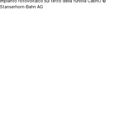
Impianto fotovoltaico sul tetto della funivia CabriO ©
Stanserhorn-Bahn AG