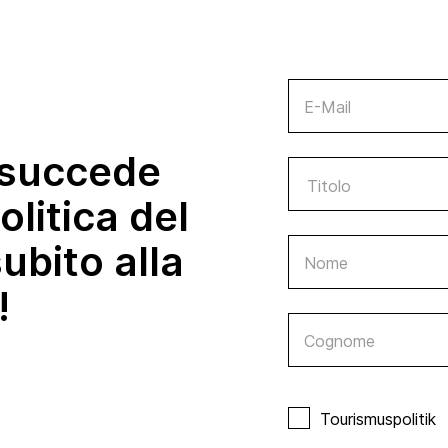
E-Mail
 succede
olitica del
subito alla
Nome
!
Cognome
Tourismuspolitik