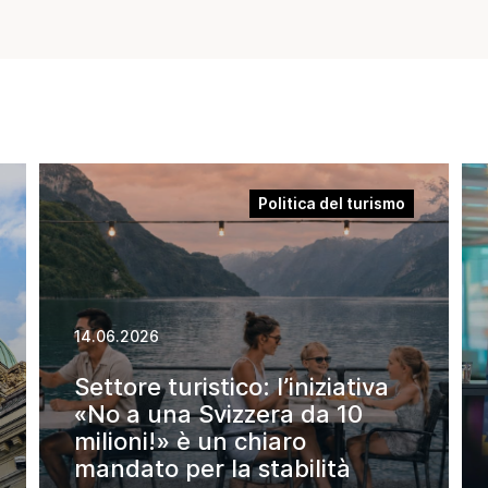
Settore della
Legislazioni in
ristorazione
materia di
sostenibilità
Premi di
sostenibilità
Prodotti e servizi
Politica del turismo
Rating e rapporti
Strumenti di
promozione della
sostenibilità
14.06.2026
Studi e
pubblicazioni
Settore turistico: l’iniziativa
«No a una Svizzera da 10
milioni!» è un chiaro
mandato per la stabilità