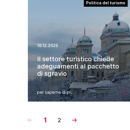
Politica del turismo
19.12.2025
Il settore turistico chiede
adeguamenti al pacchetto
di sgravio
per saperne di più
1
2