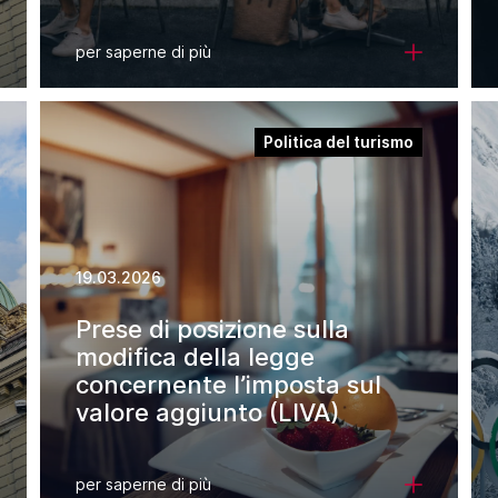
per saperne di più
Politica del turismo
19.03.2026
Prese di posizione sulla
modifica della legge
concernente l’imposta sul
valore aggiunto (LIVA)
per saperne di più