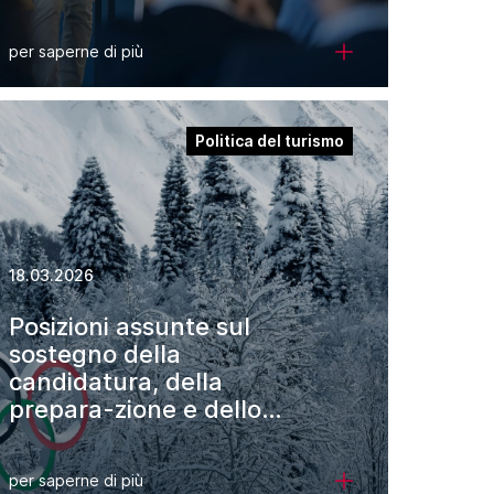
per saperne di più
Politica del turismo
18.03.2026
Posizioni assunte sul
sostegno della
candidatura, della
prepara-zione e dello
svolgimento dei Giochi
olimpici e paralimpici
per saperne di più
invernali 2038 in Svizzera