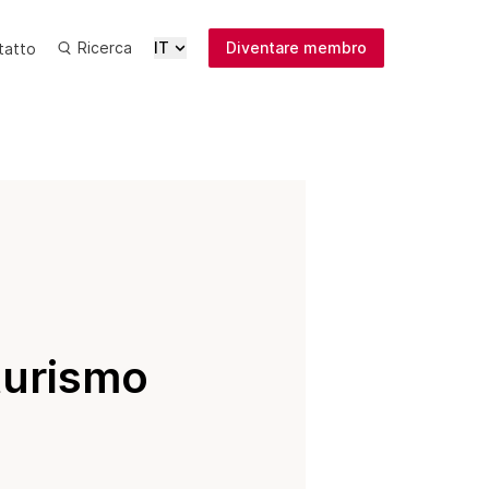
Ricerca
IT
Diventare membro
tatto
Ultime
Media
Pubblicazioni
Iscrizione
newsletter
 turismo