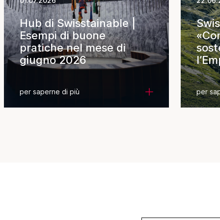
01.07.2026
22.06.
Hub di Swisstainable |
Swis
Esempi di buone
«Com
pratiche nel mese di
sost
giugno 2026
l’Em
per saperne di più
per sap