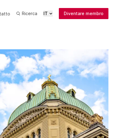
Ricerca
IT
Diventare membro
tatto
Ultime
Media
Pubblicazioni
Iscrizione
newsletter