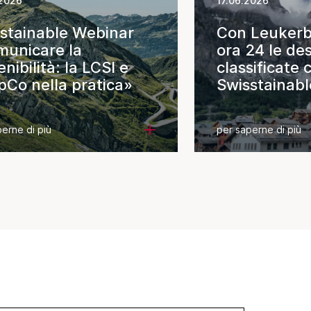
2026
17.06.2026
stainable Webinar
Con Leukerb
unicare la
ora 24 le des
enibilità: la LCSI e
classificate
pCo nella pratica»
Swisstainabl
Destination
erne di più
per saperne di più