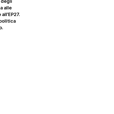
 degli
a alle
 all’EP27.
politica
o.