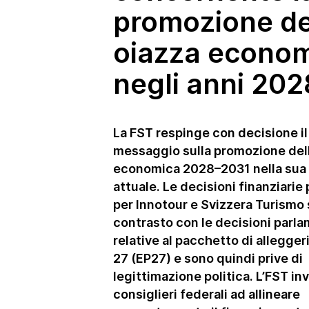
Swisstainable
promozione de
oiazza econo
negli anni 20
La FST respinge con decisione il
messaggio sulla promozione dell
economica 2028–2031 nella sua
attuale. Le decisioni finanziarie
per Innotour e Svizzera Turismo 
contrasto con le decisioni parla
relative al pacchetto di allegge
27 (EP27) e sono quindi prive di
legittimazione politica. L’FST invi
consiglieri federali ad allineare