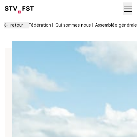
retour
Fédération
〡
Qui sommes nous
〡
Assemblée générale
〡