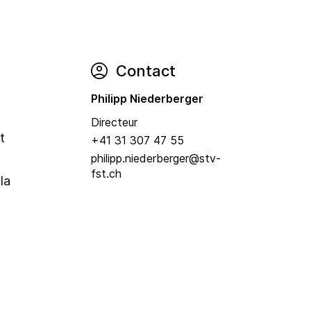
Contact
Philipp Niederberger
Directeur
t
+41 31 307 47 55
philipp.niederberger@stv-
fst.ch
la