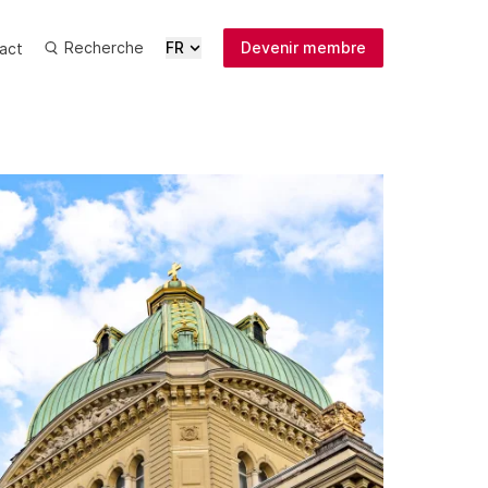
Recherche
FR
Devenir membre
act
Actualités
Médias
Publications
Inscription
newsletter