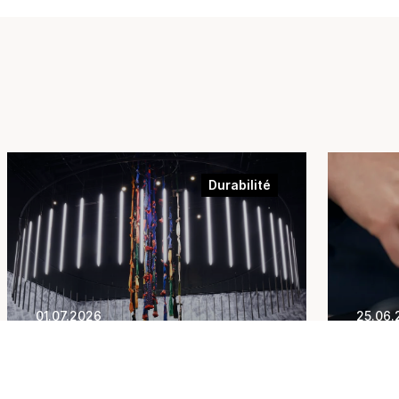
Durabilité
01.07.2026
25.06.
Swisstainable-Hub |
La F
Exemples de bonnes
l’ini