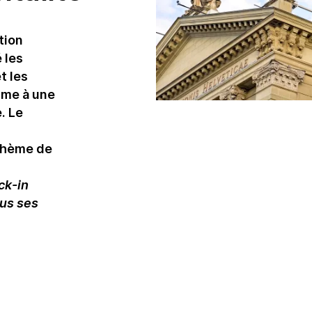
en durabilité
Hébergement
Législations
Restauration
tion
durabilité
 les
t les
Instruments de
promotion de la
sme à une
durabilité
. Le
Notations et
thème de
rapports
Prix de la durabilité
ck-in
Produits et
ous ses
services