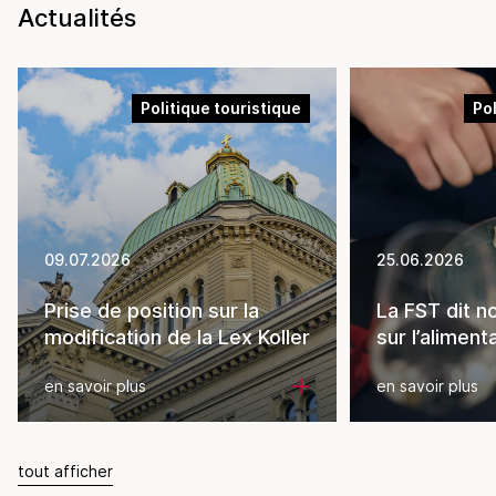
Actualités
Politique touristique
Pol
09.07.2026
25.06.2026
Prise de position sur la
La FST dit non
modification de la Lex Koller
sur l’aliment
en savoir plus
en savoir plus
tout afficher