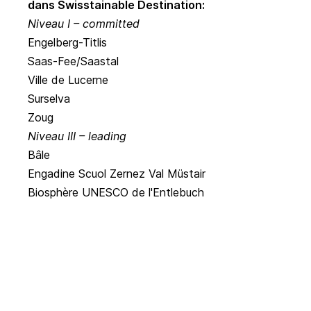
dans Swisstainable Destination:
Niveau I – committed
Engelberg-Titlis
Saas-Fee/Saastal
Ville de Lucerne
Surselva
Zoug
Niveau III – leading
Bâle
Engadine Scuol Zernez Val Müstair
Biosphère UNESCO de l'Entlebuch
En savoir plus sur Swisstainable Destination
Actualités