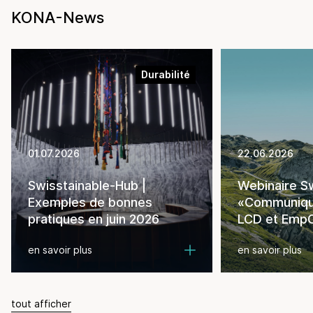
KONA-News
Durabilité
01.07.2026
22.06.2026
Swisstainable-Hub |
Webinaire Sw
Exemples de bonnes
«Communiquer
pratiques en juin 2026
LCD et EmpC
en savoir plus
en savoir plus
tout afficher