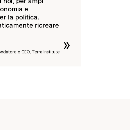
 noi, per ampi
economia e
r la politica.
ticamente ricreare
»
ndatore e CEO, Terra Institute