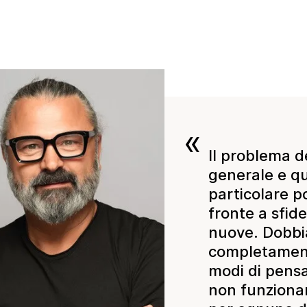
«
Il problema de
generale e qu
particolare p
fronte a sfi
nuove. Dobbi
completament
modi di pensa
non funziona