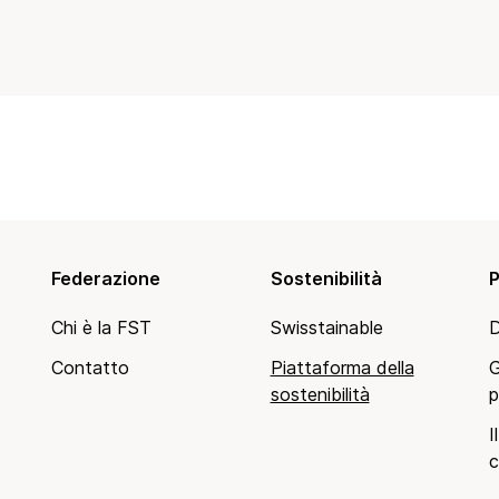
Federazione
Sostenibilità
P
Chi è la FST
Swisstainable
D
Contatto
Piattaforma della
G
sostenibilità
p
I
c