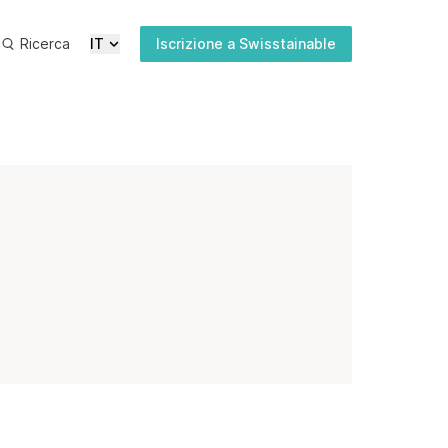
Ricerca
IT
Iscrizione a Swisstainable
Ultime
Media
Pubblicazioni
Iscrizione
newsletter