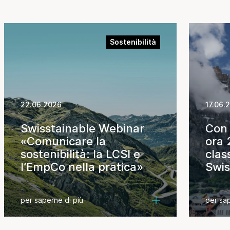
Sostenibilità
22.06.2026
17.06.
Swisstainable Webinar
Con 
«Comunicare la
ora 
sostenibilità: la LCSI e
clas
l’EmpCo nella pratica»
Swis
Dest
per saperne di più
per sap