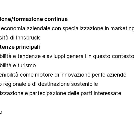
Settore della
Legislazioni in
ristorazione
materia di
sostenibilità
ione/formazione continua
n economia aziendale con specializzazione in marketin
Premi di
sostenibilità
sità di Innsbruck
enze principali
Prodotti e servizi
bilità e tendenze e sviluppi generali in questo contest
Rating e rapporti
ilità e turismo
Strumenti di
enibilità come motore di innovazione per le aziende
promozione della
sostenibilità
o regionale e di destinazione sostenibile
lizzazione e partecipazione delle parti interessate
Studi e
pubblicazioni
o