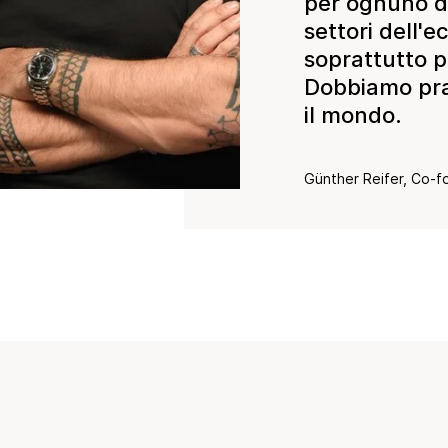
per ognuno di
settori dell'
soprattutto pe
Dobbiamo pra
il mondo.
Günther Reifer, Co-fo