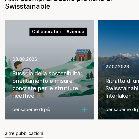
Swisstainable
Collaboratori
Azienda
03.08.2026
27.07.2026
Bussola della sostenibilità:
orientamento e misure
Ritratto di u
concrete per le strutture
Swisstainabl
ricettive
Interlaken
per saperne di più
per saperne di 
altre pubblicazioni