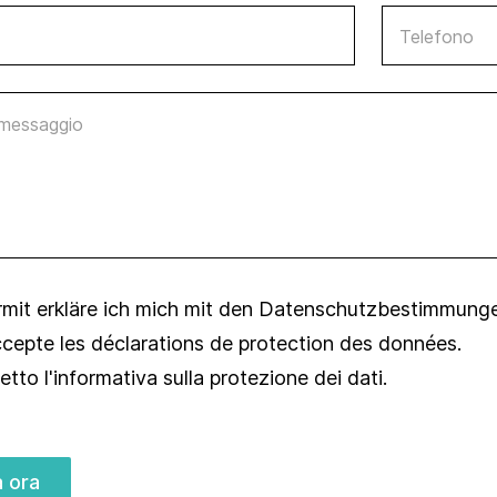
Settore della
Legislazioni in
ristorazione
Telefono
materia di
sostenibilità
essaggio
Premi di
sostenibilità
Prodotti e servizi
Rating e rapporti
Strumenti di
promozione della
rmit erkläre ich mich mit den
sostenibilità
Datenschutzbestimmung
ccepte les
déclarations de protection des données
.
Studi e
pubblicazioni
etto l'informativa sulla
protezione dei dati
.
a ora