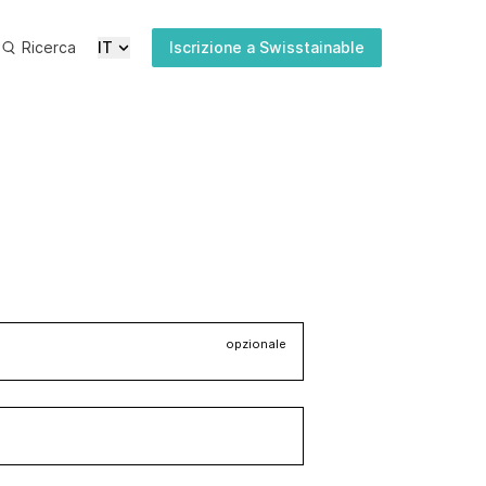
Ricerca
IT
Iscrizione a Swisstainable
Ultime
Media
Pubblicazioni
Iscrizione
newsletter
opzionale