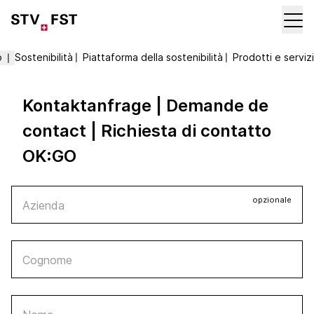
o
Sostenibilità
〡
Piattaforma della sostenibilità
〡
Prodotti e servizi
〡
Kontaktanfrage | Demande de
contact | Richiesta di contatto
OK:GO
opzionale
Azienda
Cognome