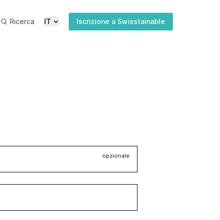
Ricerca
IT
Iscrizione a Swisstainable
Ultime
Media
Pubblicazioni
Iscrizione
newsletter
opzionale