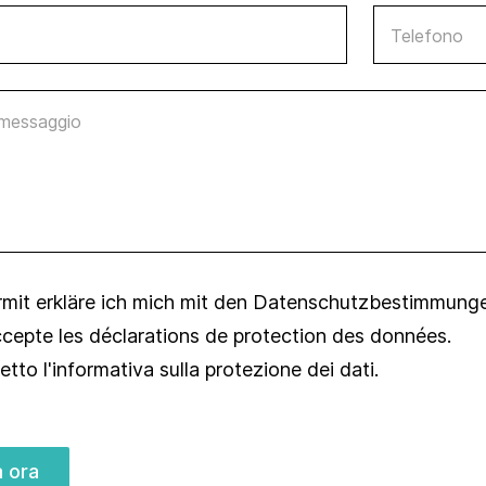
Settore della
Legislazioni in
ristorazione
Telefono
materia di
sostenibilità
essaggio
Premi di
sostenibilità
Prodotti e servizi
Rating e rapporti
Strumenti di
promozione della
rmit erkläre ich mich mit den
sostenibilità
Datenschutzbestimmung
ccepte les
déclarations de protection des données
.
Studi e
pubblicazioni
etto l'informativa sulla
protezione dei dati
.
a ora